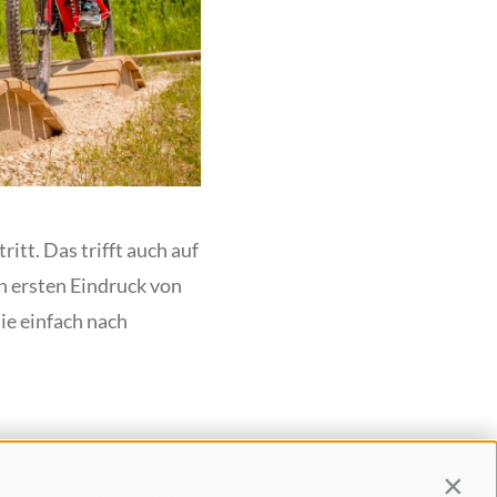
tt. Das trifft auch auf
n ersten Eindruck von
ie einfach nach
häft nur zur
Contin