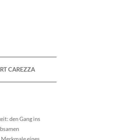
RT CAREZZA
eit: den Gang ins
iebsamen
n Merkmale eines