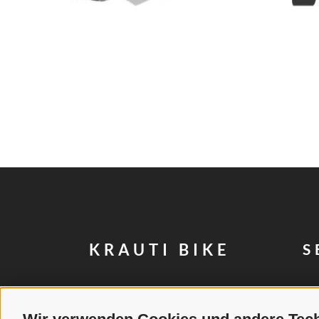
KRAUTI BIKE
S
Karerseestrasse 40
I-39056
Welschnofen