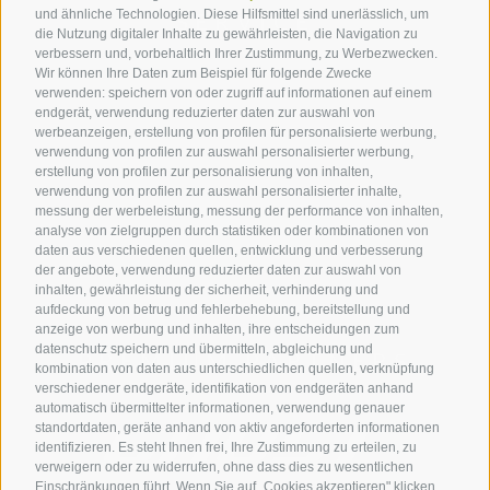
und ähnliche Technologien. Diese Hilfsmittel sind unerlässlich, um
SERVICE
die Nutzung digitaler Inhalte zu gewährleisten, die Navigation zu
verbessern und, vorbehaltlich Ihrer Zustimmung, zu Werbezwecken.
Wir können Ihre Daten zum Beispiel für folgende Zwecke
Impressionen
verwenden: speichern von oder zugriff auf informationen auf einem
endgerät, verwendung reduzierter daten zur auswahl von
Newsletter
werbeanzeigen, erstellung von profilen für personalisierte werbung,
Kontakt
verwendung von profilen zur auswahl personalisierter werbung,
erstellung von profilen zur personalisierung von inhalten,
Beratung
verwendung von profilen zur auswahl personalisierter inhalte,
messung der werbeleistung, messung der performance von inhalten,
Marketing & Vertrieb
analyse von zielgruppen durch statistiken oder kombinationen von
daten aus verschiedenen quellen, entwicklung und verbesserung
der angebote, verwendung reduzierter daten zur auswahl von
inhalten, gewährleistung der sicherheit, verhinderung und
aufdeckung von betrug und fehlerbehebung, bereitstellung und
anzeige von werbung und inhalten, ihre entscheidungen zum
datenschutz speichern und übermitteln, abgleichung und
PREMIUM PARTNERS
kombination von daten aus unterschiedlichen quellen, verknüpfung
verschiedener endgeräte, identifikation von endgeräten anhand
automatisch übermittelter informationen, verwendung genauer
standortdaten, geräte anhand von aktiv angeforderten informationen
identifizieren. Es steht Ihnen frei, Ihre Zustimmung zu erteilen, zu
verweigern oder zu widerrufen, ohne dass dies zu wesentlichen
Einschränkungen führt. Wenn Sie auf „Cookies akzeptieren" klicken,