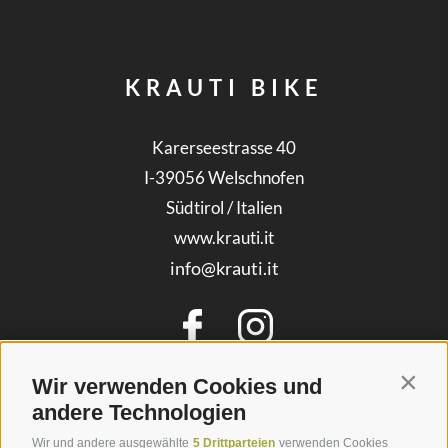
KRAUTI BIKE
Karerseestrasse 40
I-39056
Welschnofen
Südtirol / Italien
www.krauti.it
info@krauti.it
Wir verwenden Cookies und
Contin
andere Technologien
Wir und andere ausgewählte
5 Drittparteien
verwenden Cookies