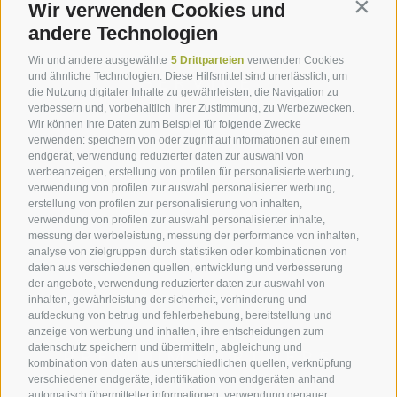
Wir verwenden Cookies und
Contin
andere Technologien
Wir und andere ausgewählte
5 Drittparteien
verwenden Cookies
und ähnliche Technologien. Diese Hilfsmittel sind unerlässlich, um
SERVICE
die Nutzung digitaler Inhalte zu gewährleisten, die Navigation zu
verbessern und, vorbehaltlich Ihrer Zustimmung, zu Werbezwecken.
Wir können Ihre Daten zum Beispiel für folgende Zwecke
Impressionen
verwenden: speichern von oder zugriff auf informationen auf einem
endgerät, verwendung reduzierter daten zur auswahl von
Newsletter
werbeanzeigen, erstellung von profilen für personalisierte werbung,
Kontakt
verwendung von profilen zur auswahl personalisierter werbung,
erstellung von profilen zur personalisierung von inhalten,
Beratung
verwendung von profilen zur auswahl personalisierter inhalte,
messung der werbeleistung, messung der performance von inhalten,
Marketing & Vertrieb
analyse von zielgruppen durch statistiken oder kombinationen von
daten aus verschiedenen quellen, entwicklung und verbesserung
der angebote, verwendung reduzierter daten zur auswahl von
inhalten, gewährleistung der sicherheit, verhinderung und
aufdeckung von betrug und fehlerbehebung, bereitstellung und
anzeige von werbung und inhalten, ihre entscheidungen zum
datenschutz speichern und übermitteln, abgleichung und
PREMIUM PARTNERS
kombination von daten aus unterschiedlichen quellen, verknüpfung
verschiedener endgeräte, identifikation von endgeräten anhand
automatisch übermittelter informationen, verwendung genauer