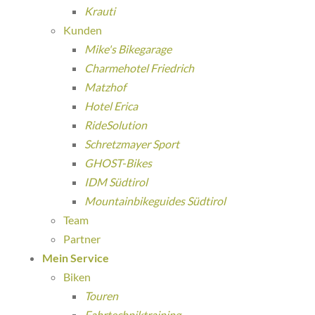
Krauti
Kunden
Mike's Bikegarage
Charmehotel Friedrich
Matzhof
Hotel Erica
RideSolution
Schretzmayer Sport
GHOST-Bikes
IDM Südtirol
Mountainbikeguides Südtirol
Team
Partner
Mein Service
Biken
Touren
Fahrtechniktraining