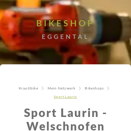
BIKESHOP
EGGENTAL
Krautibike
Mein Netzwerk
Bikeshops
Sport Laurin
Sport Laurin -
Welschnofen