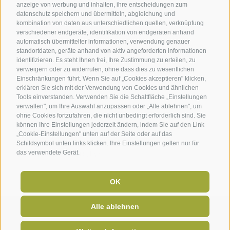
anzeige von werbung und inhalten, ihre entscheidungen zum
datenschutz speichern und übermitteln, abgleichung und
Um im Urlaub nicht ohne Bike zu bleiben, wird das
kombination von daten aus unterschiedlichen quellen, verknüpfung
verschiedener endgeräte, identifikation von endgeräten anhand
vorreservieren Ihres Wunschbikes empfohlen.
automatisch übermittelter informationen, verwendung genauer
standortdaten, geräte anhand von aktiv angeforderten informationen
info@sportlaurin.com
identifizieren. Es steht Ihnen frei, Ihre Zustimmung zu erteilen, zu
Tel. +39-0471-613575
verweigern oder zu widerrufen, ohne dass dies zu wesentlichen
Einschränkungen führt. Wenn Sie auf „Cookies akzeptieren" klicken,
www.sportlaurin.com
erklären Sie sich mit der Verwendung von Cookies und ähnlichen
Tools einverstanden. Verwenden Sie die Schaltfläche „Einstellungen
Öffnungszeiten:
verwalten", um Ihre Auswahl anzupassen oder „Alle ablehnen", um
ohne Cookies fortzufahren, die nicht unbedingt erforderlich sind. Sie
können Ihre Einstellungen jederzeit ändern, indem Sie auf den Link
Montag bis Samstag
„Cookie-Einstellungen" unten auf der Seite oder auf das
08.00 Uhr bis 12.00 Uhr
Schildsymbol unten links klicken. Ihre Einstellungen gelten nur für
das verwendete Gerät.
15.00 Uhr bis 18.00 Uhr
OK
Alle ablehnen