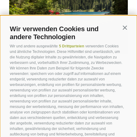
Wir verwenden Cookies und
Contin
andere Technologien
Wir und andere ausgewählte
5 Drittparteien
verwenden Cookies
und ähnliche Technologien. Diese Hilfsmittel sind unerlässlich, um
die Nutzung digitaler Inhalte zu gewährleisten, die Navigation zu
verbessern und, vorbehaltlich Ihrer Zustimmung, zu Werbezwecken.
Sport Laurin - Welschnofen
Wir können Ihre Daten zum Beispiel für folgende Zwecke
verwenden: speichern von oder zugriff auf informationen auf einem
endgerät, verwendung reduzierter daten zur auswahl von
Repariert alle Typen von Fahrrädern für Kinder und
werbeanzeigen, erstellung von profilen für personalisierte werbung,
Erwachsene.
verwendung von profilen zur auswahl personalisierter werbung,
erstellung von profilen zur personalisierung von inhalten,
Sind Sie auf der Suche nach einem aufregenden Erlebnis
verwendung von profilen zur auswahl personalisierter inhalte,
messung der werbeleistung, messung der performance von inhalten,
in den Dolomiten und möchten sich in den Sattel eines
analyse von zielgruppen durch statistiken oder kombinationen von
ihrer modernen E-Bikes schwingen? Oder benötigen Sie
daten aus verschiedenen quellen, entwicklung und verbesserung
noch die richtige Ausrüstung für einen entspannten Tag
der angebote, verwendung reduzierter daten zur auswahl von
in den Bergen? Sport Laurin stattet Sie mit dem
inhalten, gewährleistung der sicherheit, verhinderung und
aufdeckung von betrug und fehlerbehebung, bereitstellung und
passenden Equipment aus!