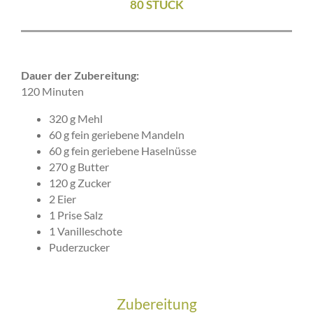
80 STÜCK
Dauer der Zubereitung:
120 Minuten
320 g Mehl
60 g fein geriebene Mandeln
60 g fein geriebene Haselnüsse
270 g Butter
120 g Zucker
2 Eier
1 Prise Salz
1 Vanilleschote
Puderzucker
Zubereitung