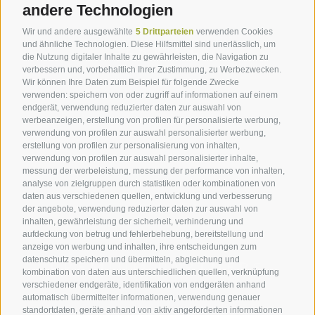
andere Technologien
Wir und andere ausgewählte
5 Drittparteien
verwenden Cookies
und ähnliche Technologien. Diese Hilfsmittel sind unerlässlich, um
SERVICE
die Nutzung digitaler Inhalte zu gewährleisten, die Navigation zu
verbessern und, vorbehaltlich Ihrer Zustimmung, zu Werbezwecken.
Wir können Ihre Daten zum Beispiel für folgende Zwecke
Impressionen
verwenden: speichern von oder zugriff auf informationen auf einem
endgerät, verwendung reduzierter daten zur auswahl von
Newsletter
werbeanzeigen, erstellung von profilen für personalisierte werbung,
Kontakt
verwendung von profilen zur auswahl personalisierter werbung,
erstellung von profilen zur personalisierung von inhalten,
Beratung
verwendung von profilen zur auswahl personalisierter inhalte,
messung der werbeleistung, messung der performance von inhalten,
Marketing & Vertrieb
analyse von zielgruppen durch statistiken oder kombinationen von
daten aus verschiedenen quellen, entwicklung und verbesserung
der angebote, verwendung reduzierter daten zur auswahl von
inhalten, gewährleistung der sicherheit, verhinderung und
aufdeckung von betrug und fehlerbehebung, bereitstellung und
anzeige von werbung und inhalten, ihre entscheidungen zum
datenschutz speichern und übermitteln, abgleichung und
PREMIUM PARTNERS
kombination von daten aus unterschiedlichen quellen, verknüpfung
verschiedener endgeräte, identifikation von endgeräten anhand
automatisch übermittelter informationen, verwendung genauer
standortdaten, geräte anhand von aktiv angeforderten informationen