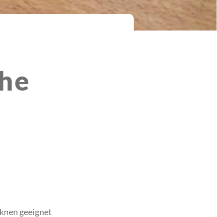
che
cknen geeignet