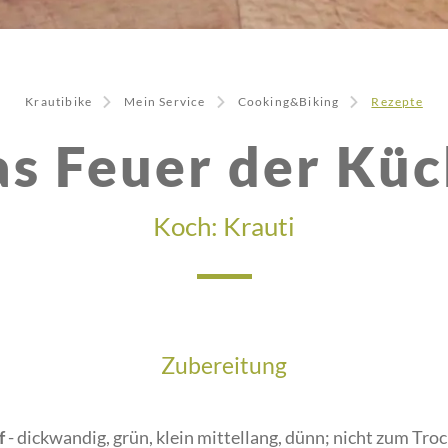
Krautibike
Mein Service
Cooking&Biking
Rezepte
s Feuer der Kü
Koch:
Krauti
Zubereitung
f
- dickwandig, grün, klein mittellang, dünn; nicht zum Tro