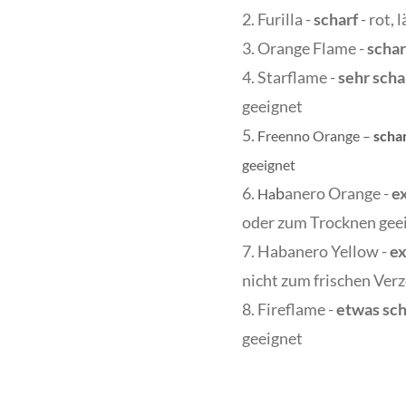
2. Furilla -
scharf
- rot,
3. Orange Flame -
schar
4. Starflame -
sehr scha
geeignet
5.
Freenno Orange –
scha
geeignet
6.
b
anero Orange -
e
H
a
oder zum Trocknen gee
7. Hab
anero Yellow -
ex
nicht zum frischen Ver
8. Fireflame -
etwas sch
geeignet