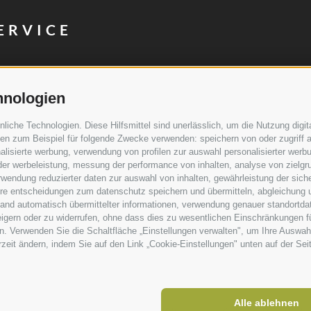
ERVICE
Impressionen
Newsletter
hnologien
Kontakt
che Technologien. Diese Hilfsmittel sind unerlässlich, um die Nutzung digita
Beratung
n zum Beispiel für folgende Zwecke verwenden: speichern von oder zugriff a
lisierte werbung, verwendung von profilen zur auswahl personalisierter werbun
Marketing & Vertrieb
 der werbeleistung, messung der performance von inhalten, analyse von zielgr
wendung reduzierter daten zur auswahl von inhalten, gewährleistung der sich
ihre entscheidungen zum datenschutz speichern und übermitteln, abgleichung 
hand automatisch übermittelter informationen, verwendung genauer standortda
rweigern oder zu widerrufen, ohne dass dies zu wesentlichen Einschränkungen f
. Verwenden Sie die Schaltfläche „Einstellungen verwalten", um Ihre Auswah
erzeit ändern, indem Sie auf den Link „Cookie-Einstellungen" unten auf der Sei
Alle ablehnen