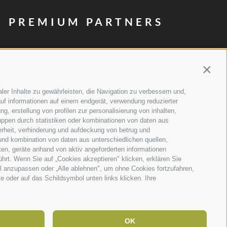
PREMIUM PARTNERS
Contin
ler Inhalte zu gewährleisten, die Navigation zu verbessern und,
uf informationen auf einem endgerät, verwendung reduzierter
g, erstellung von profilen zur personalisierung von inhalten,
uppen durch statistiken oder kombinationen von daten aus
erheit, verhinderung und aufdeckung von betrug und
und kombination von daten aus unterschiedlichen quellen,
PARTNER
MEDIA PARTNERS
ALLE ANZEIGEN
ten, geräte anhand von aktiv angeforderten informationen
ührt. Wenn Sie auf „Cookies akzeptieren" klicken, erklären Sie
l anzupassen oder „Alle ablehnen", um ohne Cookies fortzufahren,
te oder auf das Schildsymbol unten links klicken. Ihre
OK