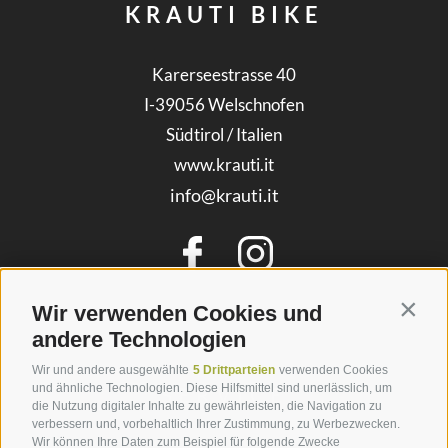
KRAUTI BIKE
Karerseestrasse 40
I-39056
Welschnofen
Südtirol / Italien
www.krauti.it
info@krauti.it
Wir verwenden Cookies und
Contin
andere Technologien
Wir und andere ausgewählte
5 Drittparteien
verwenden Cookies
und ähnliche Technologien. Diese Hilfsmittel sind unerlässlich, um
SERVICE
die Nutzung digitaler Inhalte zu gewährleisten, die Navigation zu
verbessern und, vorbehaltlich Ihrer Zustimmung, zu Werbezwecken.
Wir können Ihre Daten zum Beispiel für folgende Zwecke