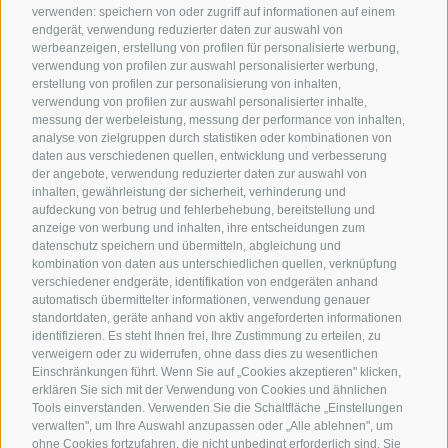
Impressionen
verwenden: speichern von oder zugriff auf informationen auf einem
endgerät, verwendung reduzierter daten zur auswahl von
Newsletter
werbeanzeigen, erstellung von profilen für personalisierte werbung,
Kontakt
verwendung von profilen zur auswahl personalisierter werbung,
erstellung von profilen zur personalisierung von inhalten,
Beratung
verwendung von profilen zur auswahl personalisierter inhalte,
messung der werbeleistung, messung der performance von inhalten,
Marketing & Vertrieb
analyse von zielgruppen durch statistiken oder kombinationen von
daten aus verschiedenen quellen, entwicklung und verbesserung
der angebote, verwendung reduzierter daten zur auswahl von
inhalten, gewährleistung der sicherheit, verhinderung und
aufdeckung von betrug und fehlerbehebung, bereitstellung und
anzeige von werbung und inhalten, ihre entscheidungen zum
datenschutz speichern und übermitteln, abgleichung und
PREMIUM PARTNERS
kombination von daten aus unterschiedlichen quellen, verknüpfung
verschiedener endgeräte, identifikation von endgeräten anhand
automatisch übermittelter informationen, verwendung genauer
standortdaten, geräte anhand von aktiv angeforderten informationen
identifizieren. Es steht Ihnen frei, Ihre Zustimmung zu erteilen, zu
verweigern oder zu widerrufen, ohne dass dies zu wesentlichen
Einschränkungen führt. Wenn Sie auf „Cookies akzeptieren" klicken,
erklären Sie sich mit der Verwendung von Cookies und ähnlichen
Tools einverstanden. Verwenden Sie die Schaltfläche „Einstellungen
verwalten", um Ihre Auswahl anzupassen oder „Alle ablehnen", um
ohne Cookies fortzufahren, die nicht unbedingt erforderlich sind. Sie