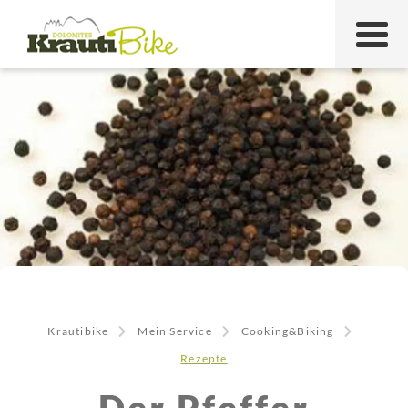
Krautibike
Mein Service
Cooking&Biking
Rezepte
Der Pfeffer