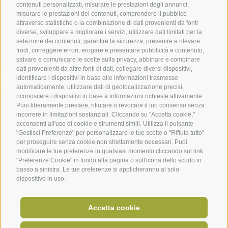
contenuti personalizzati, misurare le prestazioni degli annunci,
misurare le prestazioni dei contenuti, comprendere il pubblico
attraverso statistiche o la combinazione di dati provenienti da fonti
diverse, sviluppare e migliorare i servizi, utilizzare dati limitati per la
selezione dei contenuti, garantire la sicurezza, prevenire e rilevare
frodi, correggere errori, erogare e presentare pubblicità e contenuto,
salvare e comunicare le scelte sulla privacy, abbinare e combinare
dati provenienti da altre fonti di dati, collegare diversi dispositivi,
Piatti di carne
identificare i dispositivi in base alle informazioni trasmesse
automaticamente, utilizzare dati di geolocalizzazione precisi,
scopri di più
riconoscere i dispositivi in base a informazioni richieste attivamente.
Puoi liberamente prestare, rifiutare o revocare il tuo consenso senza
incorrere in limitazioni sostanziali. Cliccando su "Accetta cookie,"
acconsenti all'uso di cookie e strumenti simili. Utilizza il pulsante
"Gestisci Preferenze" per personalizzare le tue scelte o "Rifiuta tutto"
per proseguire senza cookie non strettamente necessari. Puoi
modificare le tue preferenze in qualsiasi momento cliccando sul link
"Preferenze Cookie" in fondo alla pagina o sull'icona dello scudo in
basso a sinistra. Le tue preferenze si applicheranno al solo
dispositivo in uso.
scopri di più
Accetta cookie