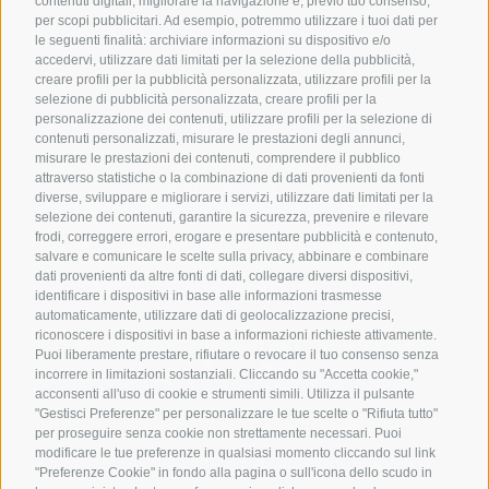
contenuti digitali, migliorare la navigazione e, previo tuo consenso,
per scopi pubblicitari. Ad esempio, potremmo utilizzare i tuoi dati per
le seguenti finalità: archiviare informazioni su dispositivo e/o
accedervi, utilizzare dati limitati per la selezione della pubblicità,
creare profili per la pubblicità personalizzata, utilizzare profili per la
KRAUTI BIKE
selezione di pubblicità personalizzata, creare profili per la
personalizzazione dei contenuti, utilizzare profili per la selezione di
contenuti personalizzati, misurare le prestazioni degli annunci,
Via Carezza 40
misurare le prestazioni dei contenuti, comprendere il pubblico
attraverso statistiche o la combinazione di dati provenienti da fonti
I-39056
Nova Levante
diverse, sviluppare e migliorare i servizi, utilizzare dati limitati per la
selezione dei contenuti, garantire la sicurezza, prevenire e rilevare
Alto Adige / Italia
frodi, correggere errori, erogare e presentare pubblicità e contenuto,
www.krauti.it
salvare e comunicare le scelte sulla privacy, abbinare e combinare
dati provenienti da altre fonti di dati, collegare diversi dispositivi,
info@krauti.it
identificare i dispositivi in base alle informazioni trasmesse
automaticamente, utilizzare dati di geolocalizzazione precisi,
riconoscere i dispositivi in base a informazioni richieste attivamente.
Puoi liberamente prestare, rifiutare o revocare il tuo consenso senza
incorrere in limitazioni sostanziali. Cliccando su "Accetta cookie,"
acconsenti all'uso di cookie e strumenti simili. Utilizza il pulsante
"Gestisci Preferenze" per personalizzare le tue scelte o "Rifiuta tutto"
per proseguire senza cookie non strettamente necessari. Puoi
modificare le tue preferenze in qualsiasi momento cliccando sul link
"Preferenze Cookie" in fondo alla pagina o sull'icona dello scudo in