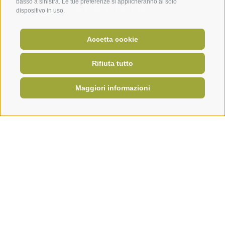
basso a sinistra. Le tue preferenze si applicheranno al solo
SERVIZIO
dispositivo in uso.
Impressioni
Accetta cookie
Newsletter
Rifiuta tutto
Contatto
Consulenza
Maggiori informazioni
Marketing & distribuzione
PREMIUM PARTNERS