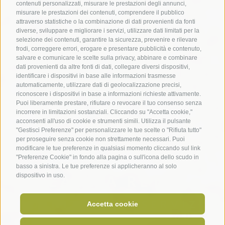
contenuti personalizzati, misurare le prestazioni degli annunci,
misurare le prestazioni dei contenuti, comprendere il pubblico
attraverso statistiche o la combinazione di dati provenienti da fonti
diverse, sviluppare e migliorare i servizi, utilizzare dati limitati per la
selezione dei contenuti, garantire la sicurezza, prevenire e rilevare
frodi, correggere errori, erogare e presentare pubblicità e contenuto,
salvare e comunicare le scelte sulla privacy, abbinare e combinare
dati provenienti da altre fonti di dati, collegare diversi dispositivi,
identificare i dispositivi in base alle informazioni trasmesse
automaticamente, utilizzare dati di geolocalizzazione precisi,
riconoscere i dispositivi in base a informazioni richieste attivamente.
Puoi liberamente prestare, rifiutare o revocare il tuo consenso senza
incorrere in limitazioni sostanziali. Cliccando su "Accetta cookie,"
acconsenti all'uso di cookie e strumenti simili. Utilizza il pulsante
"Gestisci Preferenze" per personalizzare le tue scelte o "Rifiuta tutto"
per proseguire senza cookie non strettamente necessari. Puoi
modificare le tue preferenze in qualsiasi momento cliccando sul link
"Preferenze Cookie" in fondo alla pagina o sull'icona dello scudo in
basso a sinistra. Le tue preferenze si applicheranno al solo
dispositivo in uso.
LA MIA RETE
FORNITORE DI SERVIZI
Accetta cookie
DI BICICLETTE A 360°