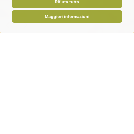
Rifiuta tutto
Maggiori informazioni
Krautibike
La mia rete
La mia rete
La rete di Krauti nel settore del turismo e della
bicicletta
Ciò che ci distingue dagli altri è la nostra rete. Per il
successo di un progetto, è importante riunire le persone