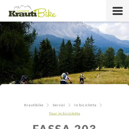
Krautibike
Servizi
In bicicletta
Tour in bicicletta