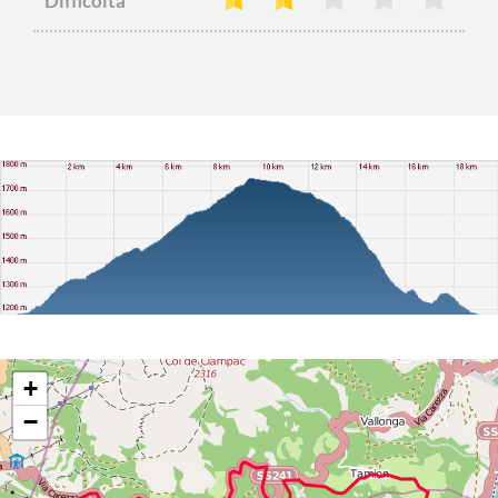
Difficoltà
+
−