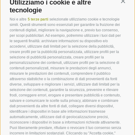
Utilizziamo i cookie e altre
Contin
tecnologie
Impressioni
Noi e altre
5 terze parti
selezionate utilizziamo cookie e tecnologie
simili. Questi strumenti sono essenziali per garantire la fruizione dei
Newsletter
contenuti digitali, migliorare la navigazione e, previo tuo consenso,
Contatto
per scopi pubblicitari. Ad esempio, potremmo utilizzare i tuoi dati per
le seguenti finalità: archiviare informazioni su dispositivo e/o
Consulenza
accedervi, utilizzare dati limitati per la selezione della pubblicità,
creare profili per la pubblicità personalizzata, utilizzare profili per la
Marketing & distribuzione
selezione di pubblicità personalizzata, creare profili per la
personalizzazione dei contenuti, utilizzare profili per la selezione di
contenuti personalizzati, misurare le prestazioni degli annunci,
misurare le prestazioni dei contenuti, comprendere il pubblico
attraverso statistiche o la combinazione di dati provenienti da fonti
diverse, sviluppare e migliorare i servizi, utilizzare dati limitati per la
selezione dei contenuti, garantire la sicurezza, prevenire e rilevare
PREMIUM PARTNERS
frodi, correggere errori, erogare e presentare pubblicità e contenuto,
salvare e comunicare le scelte sulla privacy, abbinare e combinare
dati provenienti da altre fonti di dati, collegare diversi dispositivi,
identificare i dispositivi in base alle informazioni trasmesse
automaticamente, utilizzare dati di geolocalizzazione precisi,
riconoscere i dispositivi in base a informazioni richieste attivamente.
Puoi liberamente prestare, rifiutare o revocare il tuo consenso senza
incorrere in limitazioni sostanziali. Cliccando su "Accetta cookie,"