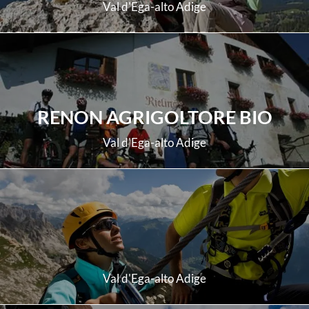
Val d'Ega-alto Adige
scopri di più
RENON AGRIGOLTORE BIO
Val d'Ega-alto Adige
scopri di più
Val d'Ega-alto Adige
scopri di più