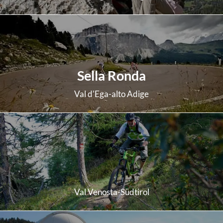
scopri di più
Sella Ronda
Val d'Ega-alto Adige
scopri di più
Val Venosta-Südtirol
scopri di più