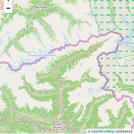
−
©
OpenStreetMap
contributors