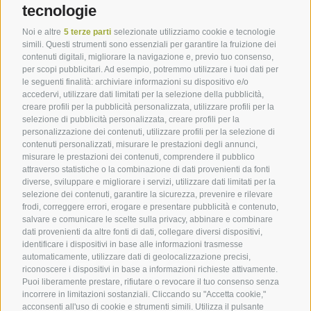
tecnologie
Impressioni
Noi e altre
5 terze parti
selezionate utilizziamo cookie e tecnologie
simili. Questi strumenti sono essenziali per garantire la fruizione dei
Newsletter
contenuti digitali, migliorare la navigazione e, previo tuo consenso,
Contatto
per scopi pubblicitari. Ad esempio, potremmo utilizzare i tuoi dati per
le seguenti finalità: archiviare informazioni su dispositivo e/o
Consulenza
accedervi, utilizzare dati limitati per la selezione della pubblicità,
creare profili per la pubblicità personalizzata, utilizzare profili per la
Marketing & distribuzione
selezione di pubblicità personalizzata, creare profili per la
personalizzazione dei contenuti, utilizzare profili per la selezione di
contenuti personalizzati, misurare le prestazioni degli annunci,
misurare le prestazioni dei contenuti, comprendere il pubblico
attraverso statistiche o la combinazione di dati provenienti da fonti
diverse, sviluppare e migliorare i servizi, utilizzare dati limitati per la
selezione dei contenuti, garantire la sicurezza, prevenire e rilevare
PREMIUM PARTNERS
frodi, correggere errori, erogare e presentare pubblicità e contenuto,
salvare e comunicare le scelte sulla privacy, abbinare e combinare
dati provenienti da altre fonti di dati, collegare diversi dispositivi,
identificare i dispositivi in base alle informazioni trasmesse
automaticamente, utilizzare dati di geolocalizzazione precisi,
riconoscere i dispositivi in base a informazioni richieste attivamente.
Puoi liberamente prestare, rifiutare o revocare il tuo consenso senza
incorrere in limitazioni sostanziali. Cliccando su "Accetta cookie,"
acconsenti all'uso di cookie e strumenti simili. Utilizza il pulsante