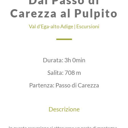
Carezza al Pulpito
Val d'Ega-alto Adige
| Escursioni
Durata:
3h 0min
Salita:
708 m
Partenza:
Passo di Carezza
Descrizione
In questa escursione si attraversa un prato di montagna