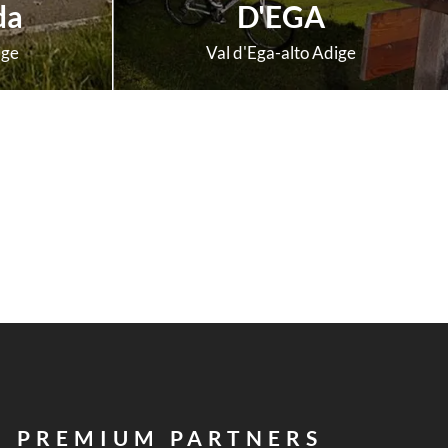
da
D'EGA
ige
Val d'Ega-alto Adige
scopri di più
PREMIUM PARTNERS