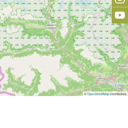
©
OpenStreetMap
contributors