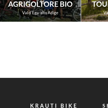
AGRIGOLTORE BIO
TOUR
Val d'Ega-alto Adige
Va
scopri di più
KRAUTI BIKE
S