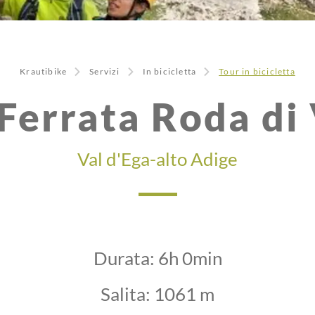
Krautibike
Servizi
In bicicletta
Tour in bicicletta
Ferrata Roda di
Val d'Ega-alto Adige
Durata:
6h 0min
Salita:
1061 m