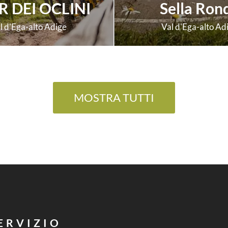
 DEI OCLINI
Sella Ron
l d'Ega-alto Adige
Val d'Ega-alto Ad
scopri di più
scopri di più
MOSTRA TUTTI
ERVIZIO